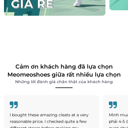
Cảm ơn khách hàng đã lựa chọn
Meomeoshoes giữa rất nhiều lựa chọn
Những lời đánh giá chân thật của khách hàng
I bought these amazing cleats at a very
Mình mua
reasonable price. I checked quite a few
phải 4-5 
different stores before making my
quen chư