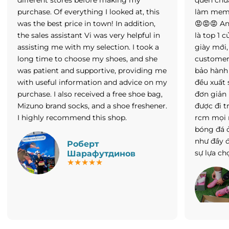
purchase. Of everything I looked at, this
làm memb
was the best price in town! In addition,
😡😡😡 An
the sales assistant Vi was very helpful in
là top 1
assisting me with my selection. I took a
giày mới,
long time to choose my shoes, and she
customer 
was patient and supportive, providing me
bảo hành 
with useful information and advice on my
đều xuất 
purchase. I also received a free shoe bag,
đơn giản 
Mizuno brand socks, and a shoe freshener.
được đi t
I highly recommend this shop.
rcm mọi 
bóng đá 
như đầy 
Роберт
sự lựa ch
Шарафутдинов